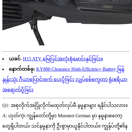
ယခင်-
H15 ATV မြေပြင်အလုံးစုံမောင်းနှင်ခြင်း။
နောက်တစ်ခု:
KY800 Clearance High-Efficiency Battery မြန်
နှုန်းသုံး ဂီယာပြောင်းစက် ပေးပို့ခြင်း လျှပ်စစ်စကူတာ ရုံးဧရိယာ
အရောက်ပို့ခြင်း
Q1: အစုလိုက်အပြုံလိုက်မထုတ်လုပ်မီ နမူနာများ ရနိုင်ပါသလား။
A: ဟုတ်ကဲ့၊ ကျွန်တော်တို့မှာ Munster၊ German မှာ နမူနာစတော့
တွေရှိပါတယ်၊ သင်နမူနာကို ဦးစွာမှာယူနိုင်ပါတယ်။ ကျွန်ုပ်တို့၏န