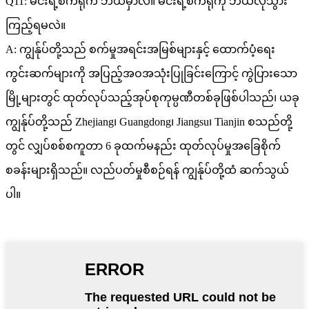
Q11: မင်းရဲ့စက်ရုံက ဘယ်မှာလဲ။ မင်းရဲ့စက်ရုံကို ဘယ်လိုသွား
ကြည့်ရမလဲ။
A: ကျွန်ုပ်တို့သည် စက်မှုအရင်းအမြစ်များနှင့် ထောက်ပံ့ရေး
ကွင်းဆက်များကို အပြည့်အဝအသုံးပြုခြင်းကြောင့် ကွဲပြားသော
မြို့များတွင် ထုတ်လုပ်သည့်အုပ်စုကုမ္ပဏီတစ်ခုဖြစ်ပါသည်၊ ယခု
ကျွန်ုပ်တို့သည် Zhejiang၊ Guangdong၊ Jiangsu၊ Tianjin စသည်တို့
တွင် လျှပ်စစ်စကူတာ 6 ခုထက်မနည်း ထုတ်လုပ်မှုအခြေစိုက်
စခန်းများရှိသည်။ လည်ပတ်မှုစီစဉ်ရန် ကျွန်ုပ်တို့ထံ ဆက်သွယ်
ပါ။