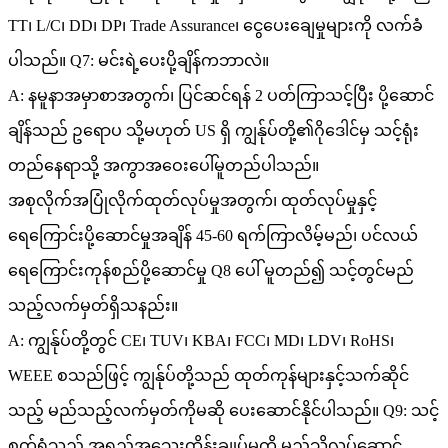
TT၊ L/C၊ DD၊ DP၊ Trade Assurance၊ ငွေပေးချေမှုများကို လက်ခံ
ပါသည်။ Q7: မင်းရဲ့ပေးပို့ချိန်ကဘာလဲ။
A: နမူနာအမှာစာအတွက်၊ ပြင်ဆင်ရန် 2 ပတ်ကြာသင့်ပြီး ပို့ဆောင်
ချိန်သည် ဥရောပ သို့မဟုတ် US ရှိ ကျွန်ုပ်တို့၏ဂိုဒေါင်မှ သင့်ရုံး
တည်နေရာသို့ အကွာအဝေးပေါ်မူတည်ပါသည်။
အစုလိုက်အပြုံလိုက်ထုတ်လုပ်မှုအတွက်၊ ထုတ်လုပ်မှုနှင့်
ရေကြောင်းပို့ဆောင်မှုအချိန် 45-60 ရက်ကြာလိမ့်မည်၊ ပင်လယ်
ရေကြောင်းကုန်စည်ပို့ဆောင်မှု Q8 ပေါ် မူတည်၍ သင့်တွင်မည်
သည့်လက်မှတ်ရှိသနည်း။
A: ကျွန်ုပ်တို့တွင် CE၊ TUV၊ KBA၊ FCC၊ MD၊ LDV၊ RoHS၊
WEEE စသည်ဖြင့် ကျွန်ုပ်တို့သည် ထုတ်ကုန်များနှင့်သက်ဆိုင်
သည့် မည်သည့်လက်မှတ်ကိုမဆို ပေးဆောင်နိုင်ပါသည်။ Q9: သင့်
စက်ရုံသည် အရည်အသွေးထိန်းချုပ်မှုကို မည်သို့လုပ်ဆောင်