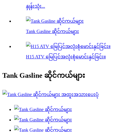
နှုန်းသုံး...
Tank Gasline ဆိုင်ကယ်များ
H15 ATV မြေပြင်အလုံးစုံမောင်းနှင်ခြင်း။
Tank Gasline ဆိုင်ကယ်များ