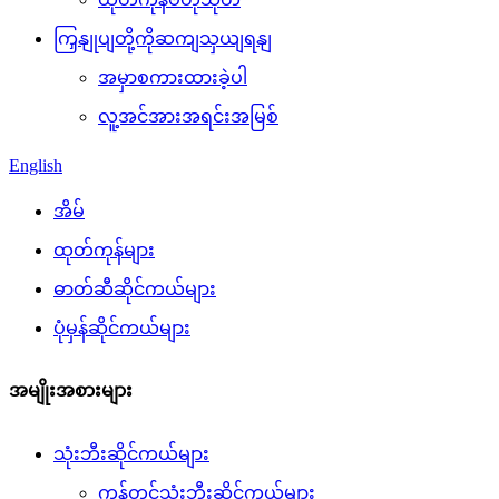
ကြှနျုပျတို့ကိုဆကျသှယျရနျ
အမှာစကားထားခဲ့ပါ
လူ့အင်အားအရင်းအမြစ်
English
အိမ်
ထုတ်ကုန်များ
ဓာတ်ဆီဆိုင်ကယ်များ
ပုံမှန်ဆိုင်ကယ်များ
အမျိုးအစားများ
သုံးဘီးဆိုင်ကယ်များ
ကုန်တင်သုံးဘီးဆိုင်ကယ်များ