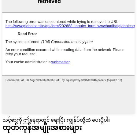
သင့်စာကို ဤနေရာတွင် ရေးပြီး ကျွန်ုပ်တို့ထံ ပေးပို့ပါ။
ထုတ်ကုန်အမျိုးအစားများ