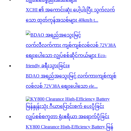
XCHI ၏ အကောင်းဆုံး ပေါ့ပါးပြီး သွက်လက်
သော ထုတ်ကုန်အသစ်များ 40km/h t...
BDAO အရည်အသွေးမြင့် လက်ကားကျစ်ကျစ်
လစ်လစ် 72V38A စျေးပေါသော ele...
KY800 Clearance High-Efficiency Battery မြန်