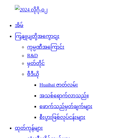
အိမ်
ကြှနျုပျတို့အကွောငျး
ကုမ္ပဏီအကြောင်း
R&D
မှတ်တိုင်
ဗီဒီယို
Huaihai ဇာတ်လမ်း
အသစ်ရောက်လာသည်။
ဖောက်သည်မှတ်ချက်များ
စီးပွားဖြစ်လုပ်ငန်းများ
ထုတ်ကုန်များ