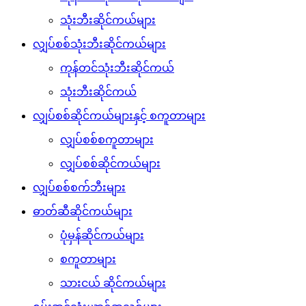
သုံးဘီးဆိုင်ကယ်များ
လျှပ်စစ်သုံးဘီးဆိုင်ကယ်များ
ကုန်တင်သုံးဘီးဆိုင်ကယ်
သုံးဘီးဆိုင်ကယ်
လျှပ်စစ်ဆိုင်ကယ်များနှင့် စကူတာများ
လျှပ်စစ်စကူတာများ
လျှပ်စစ်ဆိုင်ကယ်များ
လျှပ်စစ်စက်ဘီးများ
ဓာတ်ဆီဆိုင်ကယ်များ
ပုံမှန်ဆိုင်ကယ်များ
စကူတာများ
သားငယ် ဆိုင်ကယ်များ