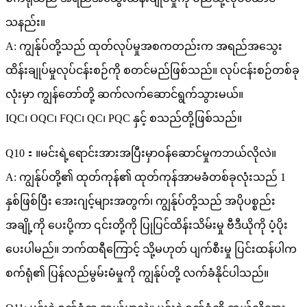
သနည်း။
A: ကျွန်ုပ်တို့သည် ထုတ်လုပ်မှုအစကတည်းက အရည်အသွေး
ထိန်းချုပ်မှုလုပ်ငန်းစဉ်ကို စတင်မည်ဖြစ်သည်။ လုပ်ငန်းစဉ်တစ်ခု
လုံးမှာ ကျွန်တော်တို့ ဆက်လက်ဆောင်ရွက်သွားမယ်။
IQC၊ OQC၊ FQC၊ QC၊ PQC နှင့် စသည်တို့ဖြစ်သည်။
Q10：။မင်းရဲ့ရောင်းအားအပြီးမှာဝန်ဆောင်မှုကဘယ်လိုလဲ။
A: ကျွန်ုပ်တို့၏ ထုတ်ကုန်၏ ထုတ်ကုန်အာမခံတစ်ခုလုံးသည် 1
နှစ်ဖြစ်ပြီး အေးဂျင့်များအတွက်၊ ကျွန်ုပ်တို့သည် အပိုပစ္စည်း
အချို့ကို ပေးပို့ကာ ၎င်းတို့ကို ပြုပြင်ထိန်းသိမ်းမှု ဗီဒီယိုကို ပံ့ပိုး
ပေးပါမည်။ ဘက်ထရီကြောင့် သို့မဟုတ် ပျက်စီးမှု ပြင်းထန်ပါက
စက်ရုံ၏ ပြန်လည်မွမ်းမံမှုကို ကျွန်ုပ်တို့ လက်ခံနိုင်ပါသည်။