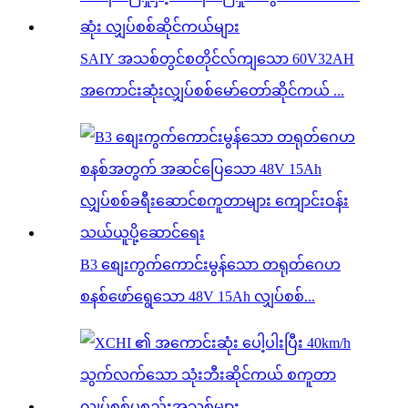
SAIY အသစ်တွင်စတိုင်လ်ကျသော 60V32AH
အကောင်းဆုံးလျှပ်စစ်မော်တော်ဆိုင်ကယ် ...
B3 စျေးကွက်ကောင်းမွန်သော တရုတ်ဂေဟ
စနစ်ဖော်ရွေသော 48V 15Ah လျှပ်စစ်...