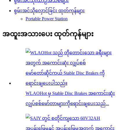
စွမ်းအင်သုံးယာဉ်အသစ်များ
စွမ်းအင်သိုလှောင်ခြင်း ထုတ်ကုန်များ
Portable Power Station
အထူးအသားပေး ထုတ်ကုန်များ
WLAOHot မှ Stable Disc Brakes အကောင်းဆုံး
လျှပ်စစ်မော်တာများကိုရောင်းချပေးသည်...