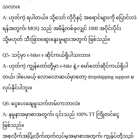
သလား။
A: ဟုတ်ကဲ့ ရပါတယ်။ သို့သော် လိုဂိုနှင့် အရောင်များကို ပြောင်းလဲ
ရန်အတွက်၊ MOQ သည် အမိန့်တစ်ခုလျှင် 1000 အပိုင်းပိုင်း
သို့မဟုတ် သီးခြားဆွေးနွေးမှုများအတွက် ဖြစ်သည်။
Q5- သင့်မှာ e-bike၊ e ဆိုင်ကယ်ရှိပါသလား။
A- ဟုတ်ကဲ့ ကျွန်တော်တို့မှာ e-bike နဲ့ e မော်တော်ဆိုင်ကယ်ရှိပါ
တယ်၊ ဒါပေမယ့် လောလောဆယ်မှာတော့ dropshipping support မ
လုပ်နိုင်ပါဘူး။
Q6: ငွေပေးချေမှုသက်တမ်းကဘာလဲ။
A: နမူနာအမှာစာအတွက်၊ ၎င်းသည် 100% TT ကြိုတင်ငွေ
ဖြစ်သည်။
အစုလိုက်အပြုံလိုက်ထုတ်လုပ်မှုအမှာစာအတွက်၊ ကျွန်ုပ်တို့သည်