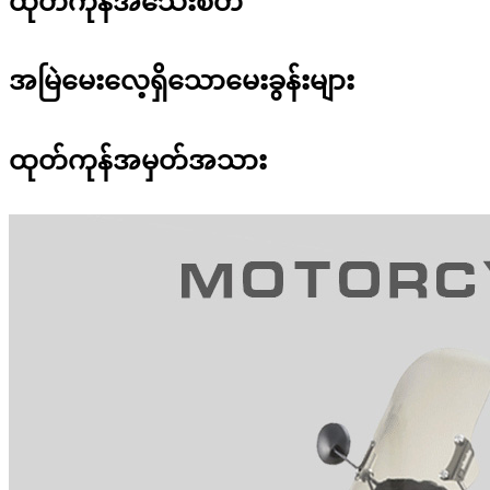
ထုတ်ကုန်အသေးစိတ်
အမြဲမေးလေ့ရှိသောမေးခွန်းများ
ထုတ်ကုန်အမှတ်အသား