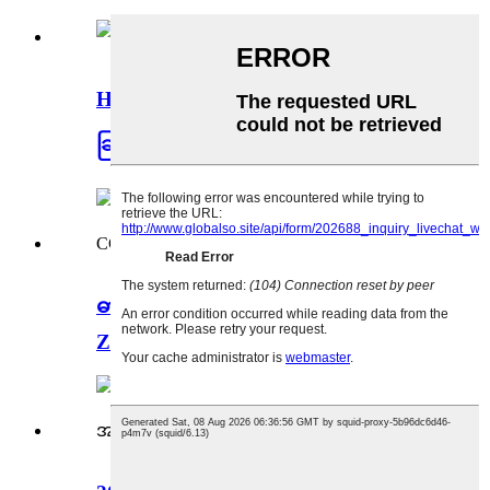
H15 ATV မြေပြင်အလုံးစုံမောင်းနှင်
ခြင်း။
ဓာတ်ဆီဆိုင်ကယ် 150CC 200CC
Zongshen CG CB...