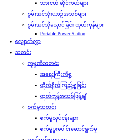
သားငယ် ဆိုင်ကယ်များ
စွမ်းအင်သုံးယာဉ်အသစ်များ
စွမ်းအင်သိုလှောင်ခြင်း ထုတ်ကုန်များ
Portable Power Station
လျှောက်လွှာ
သတင်း
ကုမ္ပဏီသတင်း
အရေးကြီးကိစ္စ
တိုက်ရိုက်ကြည့်ရှုခြင်း
ထုတ်ကုန်အသစ်ဖြန့်ချိ
စက်မှုသတင်း
စက်မှုလုပ်ငန်းများ
စက်မှုပူးပေါင်းဆောင်ရွက်မှု
ထုတ်ကုန်ဗဟုသုတ