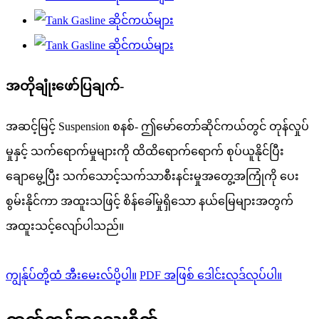
အတိုချုံးဖော်ပြချက်-
အဆင့်မြင့် Suspension စနစ်- ဤမော်တော်ဆိုင်ကယ်တွင် တုန်လှုပ်
မှုနှင့် သက်ရောက်မှုများကို ထိထိရောက်ရောက် စုပ်ယူနိုင်ပြီး
ချောမွေ့ပြီး သက်သောင့်သက်သာစီးနင်းမှုအတွေ့အကြုံကို ပေး
စွမ်းနိုင်ကာ အထူးသဖြင့် စိန်ခေါ်မှုရှိသော နယ်မြေများအတွက်
အထူးသင့်လျော်ပါသည်။
ကျွန်ုပ်တို့ထံ အီးမေးလ်ပို့ပါ။
PDF အဖြစ် ဒေါင်းလုဒ်လုပ်ပါ။