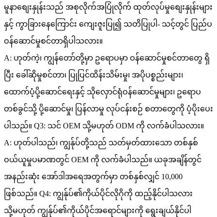
မူနာစျေးနှုန်းသည် အစုလိုက်အပြုံလိုက် ထုတ်လုပ်မှုစျေးနှုန်းများ
နှင့် ကွာခြားနေကြောင်း ကျေးဇူးပြု၍ သတိပြုပါ- သင့်တွင် ပြည်ပ
ဝန်ဆောင်မှုစင်တာရှိပါသလား။
A: ဟုတ်ကဲ့၊ ကျွန်တော်တို့မှာ ဥရောပမှာ ဝန်ဆောင်မှုစင်တာတွေ ရှိ
ပြီး ခေါ်ဆိုမှုစင်တာ၊ ပြုပြင်ထိန်းသိမ်းမှု၊ အပိုပစ္စည်းများ၊
ထောက်ပံ့ပို့ဆောင်ရေးနှင့် သိုလှောင်ရုံဝန်ဆောင်မှုများ၊ ဥရောပ
တစ်ခွင်သို့ ပို့ဆောင်မှု၊ ပြန်လာမှု လုပ်ငန်းစဉ် စတာတွေကို ပံ့ပိုးပေး
ပါသည်။ Q3: သင် OEM သို့မဟုတ် ODM ကို လက်ခံပါသလား။
A: ဟုတ်ပါသည်၊ ကျွန်ုပ်တို့သည် သတ်မှတ်ထားသော တစ်နှစ်
ဝယ်ယူမှုပမာဏတွင် OEM ကို လက်ခံပါသည်။ ယခုအချိန်တွင်
အနည်းဆုံး အော်ဒါအရေအတွက်မှာ တစ်နှစ်လျှင် 10,000
ဖြစ်သည်။ Q4: ကျွန်ုပ်၏ကိုယ်ပိုင်လိုဂိုကို ထည့်နိုင်ပါသလား
သို့မဟုတ် ကျွန်ုပ်၏ကိုယ်ပိုင်အရောင်များကို ရွေးချယ်နိုင်ပါ